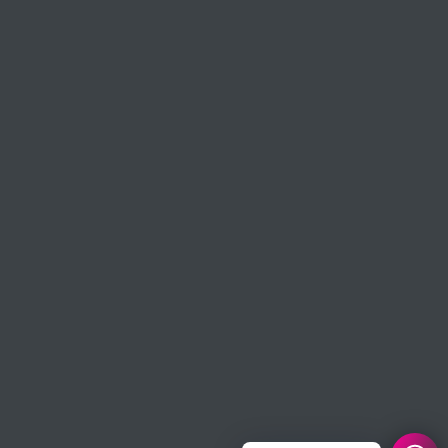
Política de privacidad
Términos y condiciones
Boletín
Se el primero en recibir noticias, ofertas, cupones y novedades del
vino mexicano
...
SUSCRIBIRSE
Ponte en contacto
📱 WhatsApp 55 7846 2345
✉️ Mail a info@vinitolindo.com
Estamos en CDMX 🚚 🇲🇽
Derechos de autor © 2026,
Vinito Lindo
.
Tecnología de Shopify